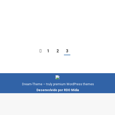
deflagrada nesta sexta feira (1/11) com o objetivo
de bloquear e suspender sites e aplicativos que
fazem streaming ilegal de filmes e séries.
Realizada…
1
2
3
Dream-Theme — truly
premium WordPress themes
Desenvolvido por RDO Mídia