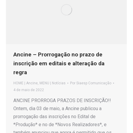
Ancine – Prorrogação no prazo de
inscrição em editais e alteração da
regra
HOME | Ancine
,
MENU | Notícias
Por
Siaesp Comunicação
4 de maio de 2022
ANCINE PRORROGA PRAZOS DE INSCRIÇÃO!!
Ontem, dia 03 de maio, a Ancine publicou a
prorrogação das inscrições no Edital de
*Produção* e no de *Novos Realizadores*, e
também anunciou que agora é permitido que os