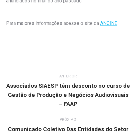
anunciados no final do ano passado.
Para maiores informações acesse o site da
ANCINE
Navegação
ANTERIOR
de
Associados SIAESP têm desconto no curso de
Gestão de Produção e Negócios Audiovisuais
Post
post:
anterior:
– FAAP
PRÓXIMO
Comunicado Coletivo Das Entidades do Setor