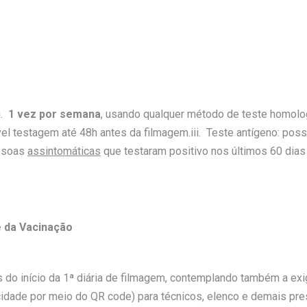
i.
1 vez por semana
, usando qualquer método de teste homolo
l testagem até 48h antes da filmagem.iii. Teste antígeno: possív
ssoas
assintomáticas
que testaram positivo nos últimos 60 dias
 da Vacinação
 do início da 1ª diária de filmagem, contemplando também a ex
dade por meio do QR code) para técnicos, elenco e demais pre