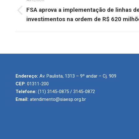
ANTERIOR
de
FSA aprova a implementação de linhas de
Post
investimentos na ordem de R$ 620 milhõ
post:
anterior:
Endereço:
Av. Paulista, 1313 – 9º andar – Cj. 909
CEP
: 01311-200
Telefone:
(11) 3145-0875 / 3145-0872
Email:
atendimento@siaesp.org.br