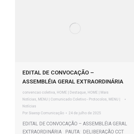
EDITAL DE CONVOCAÇÃO –
ASSEMBLÉIA GERAL EXTRAORDINÁRIA
convencao coletiva
,
HOME | Destaque
,
HOME | Mais
Notícias
,
MENU | Comunicado Coletivo - Protocolos
,
MENU |
Notícias
Por
Siaesp Comunicação
24 de julho de 2025
EDITAL DE CONVOCAÇÃO – ASSEMBLÉIA GERAL
EXTRAORDINÁRIA PAUTA: DELIBERAÇÃO CCT