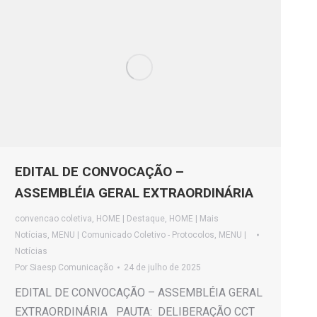
EDITAL DE CONVOCAÇÃO –
ASSEMBLÉIA GERAL EXTRAORDINÁRIA
convencao coletiva
,
HOME | Destaque
,
HOME | Mais
Notícias
,
MENU | Comunicado Coletivo - Protocolos
,
MENU |
Notícias
Por
Siaesp Comunicação
24 de julho de 2025
EDITAL DE CONVOCAÇÃO – ASSEMBLÉIA GERAL
EXTRAORDINÁRIA PAUTA: DELIBERAÇÃO CCT