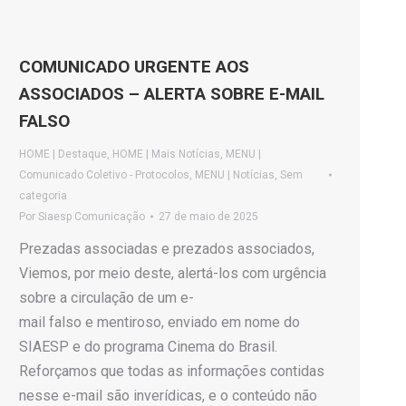
COMUNICADO URGENTE AOS
ASSOCIADOS – ALERTA SOBRE E-MAIL
FALSO
HOME | Destaque
,
HOME | Mais Notícias
,
MENU |
Comunicado Coletivo - Protocolos
,
MENU | Notícias
,
Sem
categoria
Por
Siaesp Comunicação
27 de maio de 2025
Prezadas associadas e prezados associados,
Viemos, por meio deste, alertá-los com urgência
sobre a circulação de um e-
mail falso e mentiroso, enviado em nome do
SIAESP e do programa Cinema do Brasil.
Reforçamos que todas as informações contidas
nesse e-mail são inverídicas, e o conteúdo não