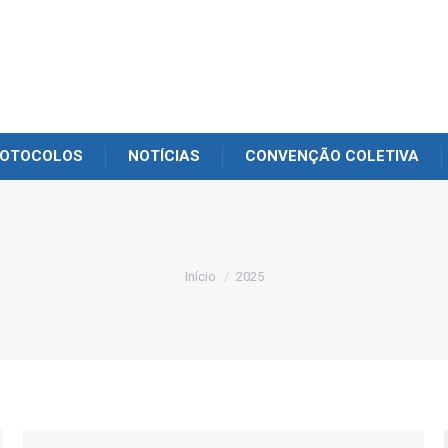
OTOCOLOS
NOTÍCIAS
CONVENÇÃO COLETIVA
Você está aqui:
Início
2025