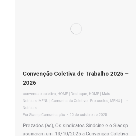
Convenção Coletiva de Trabalho 2025 –
2026
convencao coletiva
,
HOME | Destaque
,
HOME | Mais
Notícias
,
MENU | Comunicado Coletivo - Protocolos
,
MENU |
Notícias
Por
Siaesp Comunicação
20 de outubro de 2025
Prezados (as), Os sindicatos Sindcine e o Siaesp
assinaram em 13/10/2025 a Convenção Coletiva