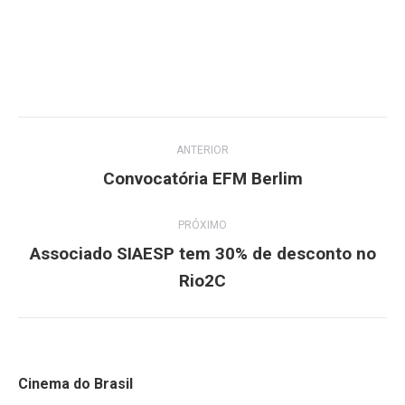
Navegação
ANTERIOR
de
Convocatória EFM Berlim
Post
anterior:
post:
PRÓXIMO
Associado SIAESP tem 30% de desconto no
Próximo
Rio2C
post:
Cinema do Brasil