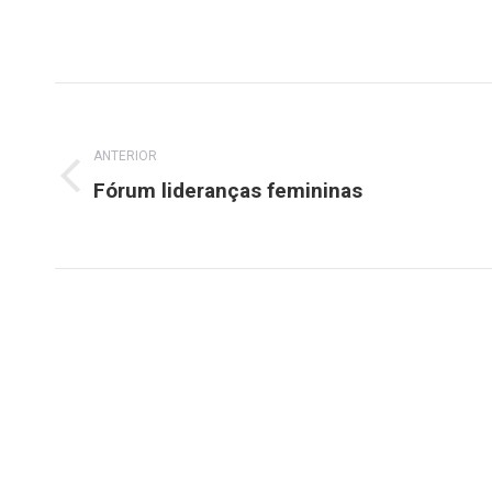
Navegação
de
ANTERIOR
Fórum lideranças femininas
Post
post:
anterior: