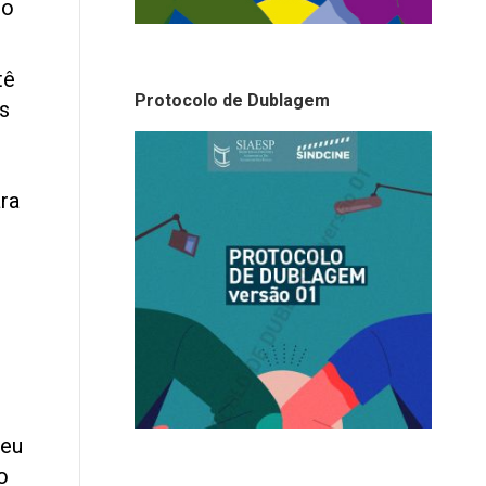
to
tê
Protocolo de Dublagem
es
ra
seu
o