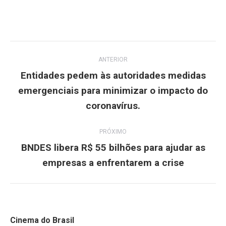
Navegação
ANTERIOR
de
Entidades pedem às autoridades medidas
emergenciais para minimizar o impacto do
Post
post:
anterior:
coronavírus.
PRÓXIMO
BNDES libera R$ 55 bilhões para ajudar as
Próximo
empresas a enfrentarem a crise
post:
Cinema do Brasil